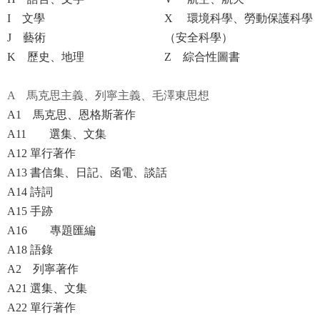
I 文學
X 環境科學、勞動保護科學
J 藝術
（安全科學）
K 歷史、地理
Z 綜合性圖書
A 馬克思主義、列寧主義、毛澤東思想
A1 馬克思、恩格斯著作
A11 選集、文集
A12 單行著作
A13 書信集、日記、函電、談話
A14 詩詞
A15 手跡
A16 專題匯編
A18 語錄
A2 列寧著作
A21 選集、文集
A22 單行著作