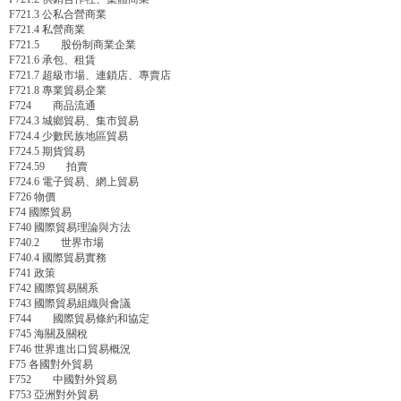
F721.3 公私合營商業
F721.4 私營商業
F721.5 股份制商業企業
F721.6 承包、租賃
F721.7 超級市場、連鎖店、專賣店
F721.8 專業貿易企業
F724 商品流通
F724.3 城鄉貿易、集市貿易
F724.4 少數民族地區貿易
F724.5 期貨貿易
F724.59 拍賣
F724.6 電子貿易、網上貿易
F726 物價
F74 國際貿易
F740 國際貿易理論與方法
F740.2 世界市場
F740.4 國際貿易實務
F741 政策
F742 國際貿易關系
F743 國際貿易組織與會議
F744 國際貿易條約和協定
F745 海關及關稅
F746 世界進出口貿易概況
F75 各國對外貿易
F752 中國對外貿易
F753 亞洲對外貿易