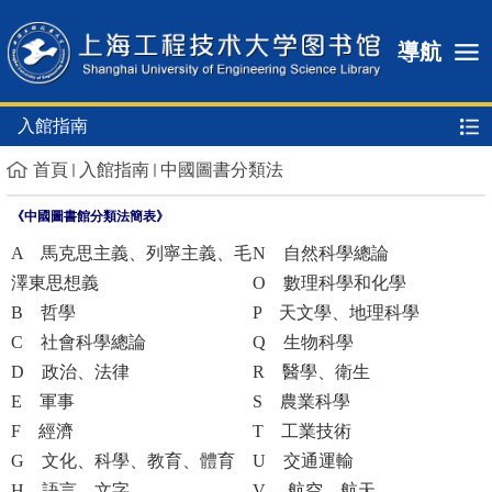
導航
入館指南
首頁
入館指南
中國圖書分類法
《中國圖書館分類法簡表》
A 馬克思主義、列寧主義、毛
N 自然科學總論
澤東思想義
O 數理科學和化學
B 哲學
P 天文學、地理科學
C 社會科學總論
Q 生物科學
D 政治、法律
R 醫學、衛生
E 軍事
S 農業科學
F 經濟
T 工業技術
G 文化、科學、教育、體育
U 交通運輸
H 語言、文字
V 航空、航天