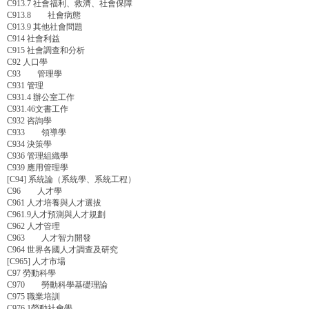
C913.7 社會福利、救濟、社會保障
C913.8 社會病態
C913.9 其他社會問題
C914 社會利益
C915 社會調查和分析
C92 人口學
C93 管理學
C931 管理
C931.4 辦公室工作
C931.46文書工作
C932 咨詢學
C933 領導學
C934 決策學
C936 管理組織學
C939 應用管理學
[C94] 系統論（系統學、系統工程）
C96 人才學
C961 人才培養與人才選拔
C961.9人才預測與人才規劃
C962 人才管理
C963 人才智力開發
C964 世界各國人才調查及研究
[C965] 人才市場
C97 勞動科學
C970 勞動科學基礎理論
C975 職業培訓
C976.1勞動社會學