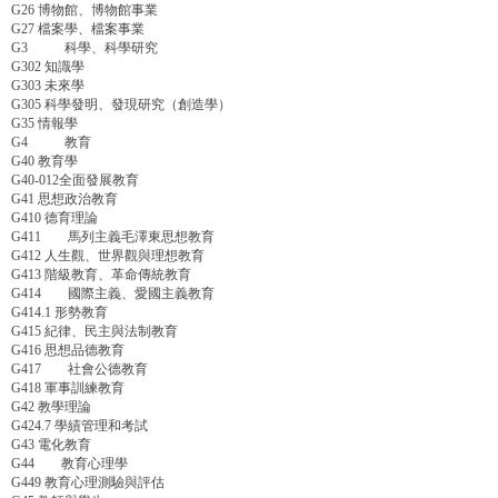
G26 博物館、博物館事業
G27 檔案學、檔案事業
G3 科學、科學研究
G302 知識學
G303 未來學
G305 科學發明、發現研究（創造學）
G35 情報學
G4 教育
G40 教育學
G40-012全面發展教育
G41 思想政治教育
G410 德育理論
G411 馬列主義毛澤東思想教育
G412 人生觀、世界觀與理想教育
G413 階級教育、革命傳統教育
G414 國際主義、愛國主義教育
G414.1 形勢教育
G415 紀律、民主與法制教育
G416 思想品德教育
G417 社會公德教育
G418 軍事訓練教育
G42 教學理論
G424.7 學績管理和考試
G43 電化教育
G44 教育心理學
G449 教育心理測驗與評估